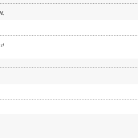
lé)
s)