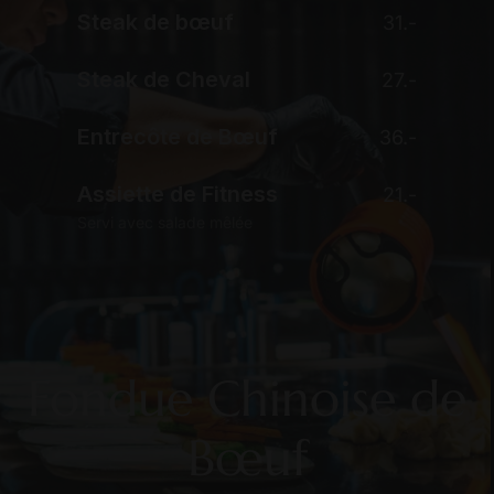
Steak de bœuf
31.-
Steak de Cheval
27.-
Entrecôte de Bœuf
36.-
Assiette de Fitness
21.-
Servi avec salade mêlée
Fondue Chinoise de
Bœuf