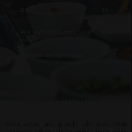
Bœuf
34.-
250gr
Prix enfant (15 ans)
20.-
200gr
Supplément de viande
10.-
100gr
Nous avons une grande salle pour vous