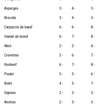
Asperges
3.-
4.-
5.-
Brocolis
3.-
4.-
5.-
Carpaccio de bœuf
6.-
6.-
8.-
Viande de boeuf
6.-
7.-
8.-
Maïs
2.-
2.-
4.-
Crevettes
5.-
6.-
7.-
Rosbeef
6.-
7.-
8.-
Poulet
5.-
5.-
6.-
Bolet
4.-
5.-
7.-
Oignons
2.-
2.-
3.-
Anchois
2.-
3.-
5.-