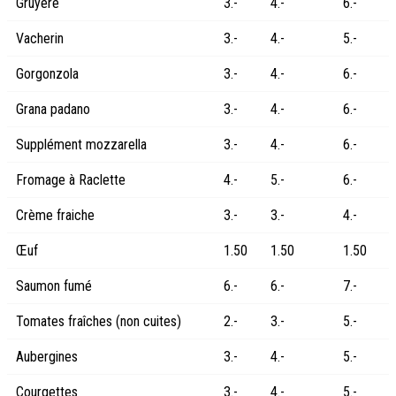
Gruyère
3.-
4.-
6.-
Vacherin
3.-
4.-
5.-
Gorgonzola
3.-
4.-
6.-
Grana padano
3.-
4.-
6.-
Supplément mozzarella
3.-
4.-
6.-
Fromage à Raclette
4.-
5.-
6.-
Crème fraiche
3.-
3.-
4.-
Œuf
1.50
1.50
1.50
Saumon fumé
6.-
6.-
7.-
Tomates fraîches (non cuites)
2.-
3.-
5.-
Aubergines
3.-
4.-
5.-
Courgettes
3.-
4.-
5.-