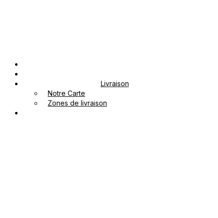
+41 26 411 07 79
Rte du Centre 79, Corpataux
Accueil
Notre Carte
Livraison
Notre Carte
Zones de livraison
Contact
Réservez votre place