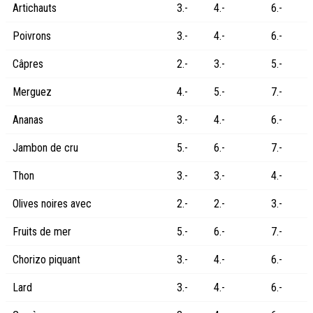
Artichauts
3.-
4.-
6.-
Poivrons
3.-
4.-
6.-
Câpres
2.-
3.-
5.-
Merguez
4.-
5.-
7.-
Ananas
3.-
4.-
6.-
Jambon de cru
5.-
6.-
7.-
Thon
3.-
3.-
4.-
Olives noires avec
2.-
2.-
3.-
Fruits de mer
5.-
6.-
7.-
Chorizo piquant
3.-
4.-
6.-
Lard
3.-
4.-
6.-