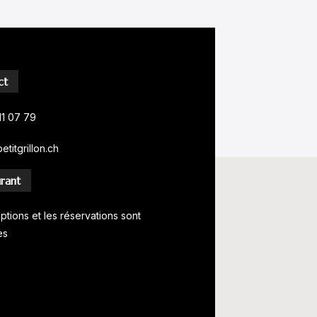
ct
11 07 79
titgrillon.ch
rant
iptions et les réservations sont
es