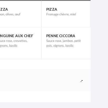
IZZA
PIZZA
on, olives, œuf
Fromage chèvre, miel
INGUINE AUX CHEF
PENNE CICCORA
uce rose, crevettes,
Sauce rose, jambon, petit
gnons, basilic
pois, oignons, basilic
.-