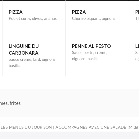
PIZZA
PIZZA
P
Poulet curry, olives, ananas
Chorizo piquant, oignons
Th
LINGUINE DU
PENNE AL PESTO
L
CARBONARA
Sauce pesto, crème,
Sa
oignons, basilic
oi
Sauce crème, lard, oignons,
basilic
mes, frites
LES MENUS DU JOUR SONT ACCOMPAGNÉS AVEC UNE SALADE (Midi)